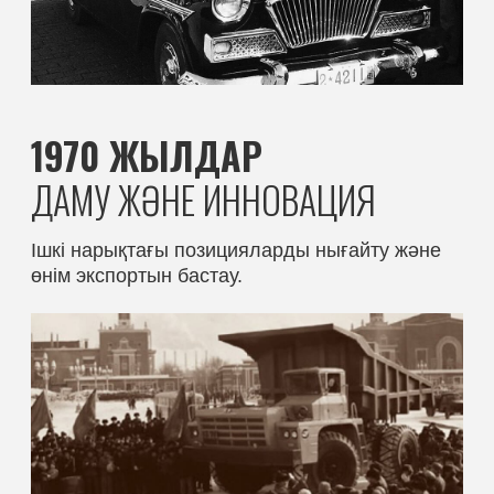
маңызды ынтымақтастық.
2010 ЖЫЛДАР
ТҰРАҚТЫ ДАМУ ЖӘНЕ
ЭЛЕКТРОМОБИЛЬДЕР
FAW экологиялық өзгерістердің сын-
қатерлеріне төтеп бере отырып, электрлік
және гибридті автомобильдерді белсенді
түрде зерттеп, дамыта бастады.