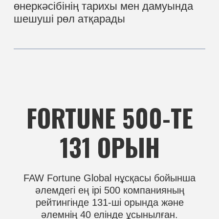
FAW Fortune Global нұсқасы бойынша
әлемдегі ең ірі 500 компанияның
рейтингінде 131-ші орында және
әлемнің 40 елінде ұсынылған.
FAW
ТАРИХЫ