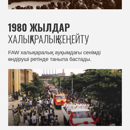
2020 ЖЫЛДАР
БОЛАШАҚҚА БАҒЫТ
Электромобильдерді дамытуды жалғастыру
және автономды жүргізу саласындағы
зерттеуді бастау.