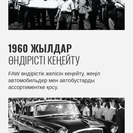
1980 ЖЫЛДАР
ХАЛЫҚАРАЛЫҚ КЕҢЕЙТУ
FAW халықаралық ауқымдағы сенімді
өндіруші ретінде таныла бастады.
1990 ЖЫЛДАР
СТРАТЕГИЯЛЫҚ СЕРІКТЕСТІКТЕР
Volkswagen және Toyota қоса алғанда,
әлемдегі жетекші автоөндірушілермен