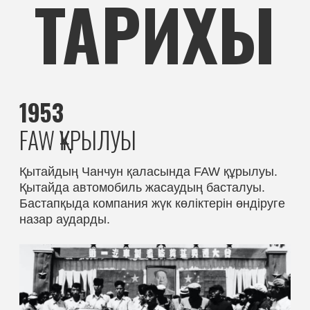
автомобильдер мен автобустарды
ассортиментке қосу.
1970 ЖЫЛДАР
ДАМУ ЖӘНЕ ИННОВАЦИЯ
Ішкі нарықтағы позицияларды нығайту және
өнім экспортын бастау.