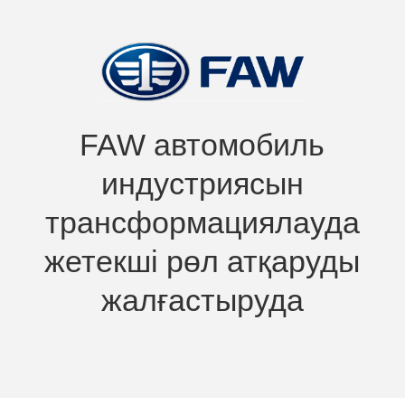
© Faworit-Auto
Сайтты the Peak әзірледі
Құпиялылық саясаты