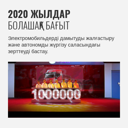
faw@virazh.kz
ул. Желтоксан 15
Г
Дс-Жм
Сб
Жс
09:00 – 19:00
09:00 – 18:00
Демалыс
Басқа қалалардың
байланыстары