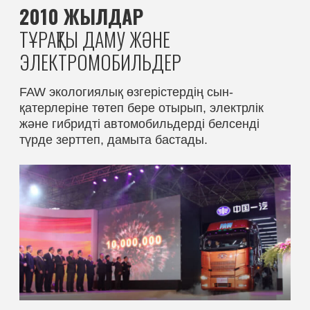
+7
Сізді не қызықтырады?
Көлік сатып алу
Техникалық қызмет көрсету
Өтінімді жіберу арқылы сіз құпиялылық саясатымен
келісесіз
ӨТІНІМ ҚАЛДЫРУ
Алматы байланыстары
+7 700 150 22 68
+7 700 150 22 81
+7 700 150 22 75