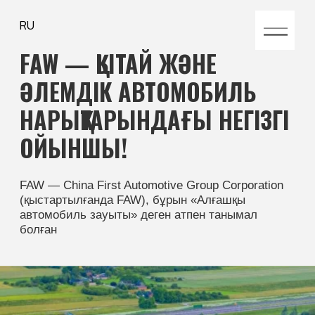
RU
FAW — ҚЫТАЙ ЖӘНЕ
ӘЛЕМДІК АВТОМОБИЛЬ
НАРЫҚТАРЫНДАҒЫ НЕГІЗГІ
ОЙЫНШЫ!
FAW — China First Automotive Group Corporation
(қыстартылғанда FAW), бұрын «Алғашқы
автомобиль зауыты» деген атпен танымал
болған