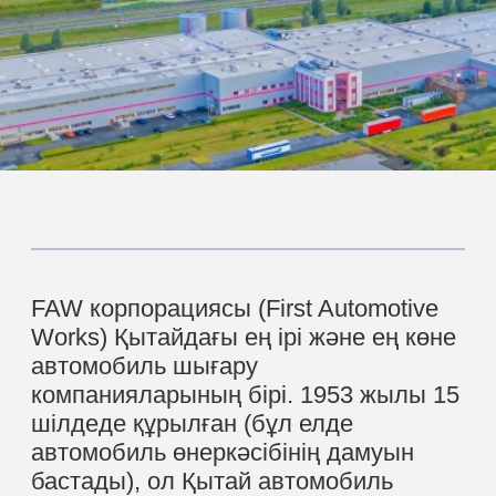
FAW корпорациясы (First Automotive
Works) Қытайдағы ең ірі және ең көне
автомобиль шығару
компанияларының бірі. 1953 жылы 15
шілдеде құрылған (бұл елде
автомобиль өнеркәсібінің дамуын
бастады), ол Қытай автомобиль
өнеркәсібінің тарихы мен дамуында
шешуші рөл атқарады
FORTUNE 500-ТЕ
131 ОРЫН