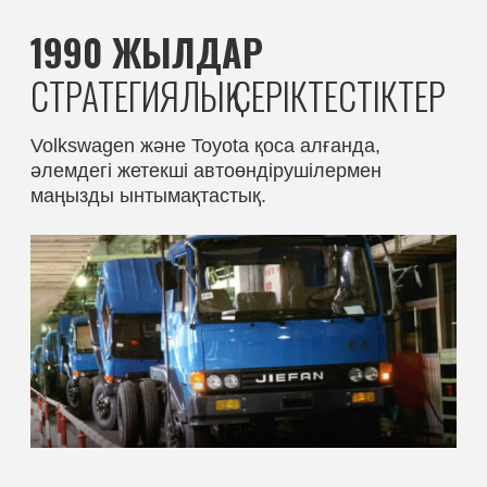
FAW автомобиль
индустриясын
трансформациялауда
жетекші рөл атқаруды
жалғастыруда
Сұрақтарыңыз бар ма?
Біз сізге барлық мәселелер
бойынша кеңес береміз
АТЫ