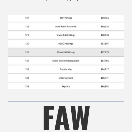
1953
FAW ҚҰРЫЛУЫ
Қытайдың Чанчун қаласында FAW құрылуы.
Қытайда автомобиль жасаудың басталуы.
Бастапқыда компания жүк көліктерін өндіруге
назар аударды.
1960 ЖЫЛДАР
ӨНДІРІСТІ КЕҢЕЙТУ
FAW өндірістік желісін кеңейту, жеңіл